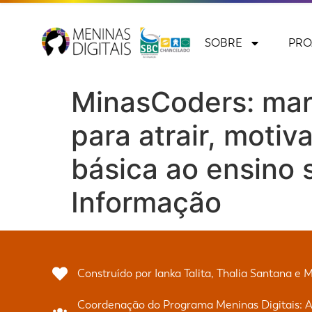
SOBRE
PRO
MinasCoders: mar
para atrair, moti
básica ao ensino 
Informação
Construído por Ianka Talita, Thalia Santana e 
Coordenação do Programa Meninas Digitais: Al