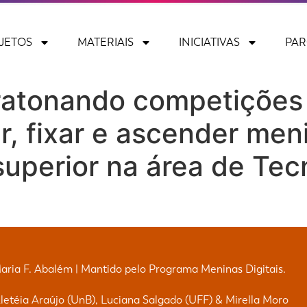
JETOS
MATERIAIS
INICIATIVAS
PAR
atonando competições 
var, fixar e ascender m
superior na área de Tec
Maria F. Abalém | Mantido pelo Programa Meninas Digitais.
etéia Araújo (UnB), Luciana Salgado (UFF) & Mirella Moro