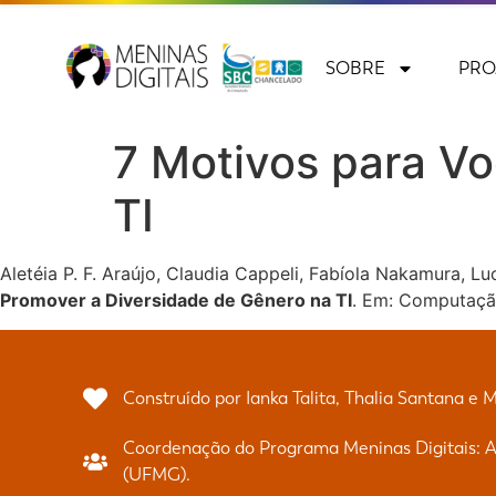
SOBRE
PRO
7 Motivos para V
TI
Aletéia P. F. Araújo, Claudia Cappeli, Fabíola Nakamura, 
Promover a Diversidade de Gênero na TI
. Em: Computação
Construído por Ianka Talita, Thalia Santana e 
Coordenação do Programa Meninas Digitais: Al
(UFMG).