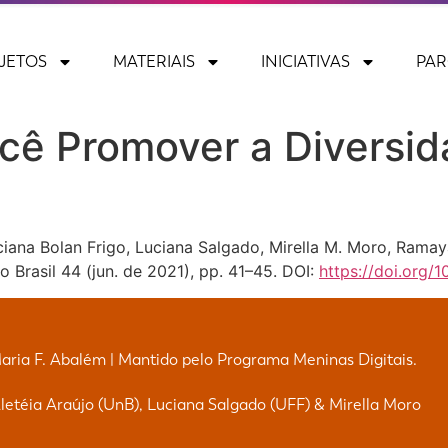
JETOS
MATERIAIS
INICIATIVAS
PAR
ocê Promover a Diversi
Luciana Bolan Frigo, Luciana Salgado, Mirella M. Moro, Ram
 Brasil 44 (jun. de 2021), pp. 41–45. DOI:
https://doi.org/
Maria F. Abalém | Mantido pelo Programa Meninas Digitais.
etéia Araújo (UnB), Luciana Salgado (UFF) & Mirella Moro