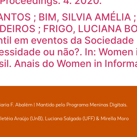
Proceedings. 4. 2020.
TOS ; BIM, SILVIA AMÉLIA ;
EIROS ; FRIGO, LUCIANA BOL
antil em eventos da Sociedade 
sidade ou não?. In: Women i
sil. Anais do Women in Infor
Maria F. Abalém | Mantido pelo Programa Meninas Digitais.
etéia Araújo (UnB), Luciana Salgado (UFF) & Mirella Moro