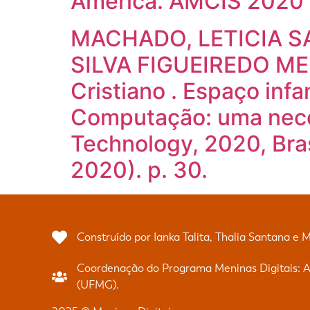
America. AMCIS 2020 
MACHADO, LETICIA SAN
SILVA FIGUEIREDO MED
Cristiano . Espaço inf
Computação: uma neces
Technology, 2020, Bra
2020). p. 30.
Construído por Ianka Talita, Thalia Santana e 
Coordenação do Programa Meninas Digitais: Al
(UFMG).