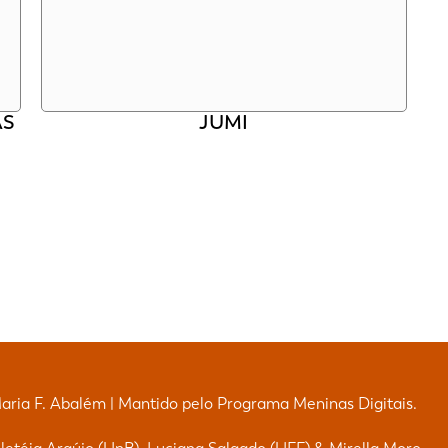
AS
JUMI
Maria F. Abalém | Mantido pelo Programa Meninas Digitais.